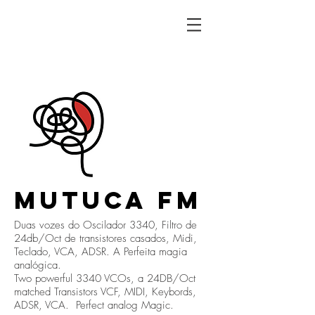
MUTUCA FM
Duas vozes do Oscilador 3340, Filtro de
24db/Oct de transistores casados, Midi,
Teclado, VCA, ADSR. A Perfeita magia
analógica.
Two powerful 3340 VCOs, a 24DB/Oct
matched Transistors VCF, MIDI, Keybords,
ADSR, VCA. Perfect analog Magic.