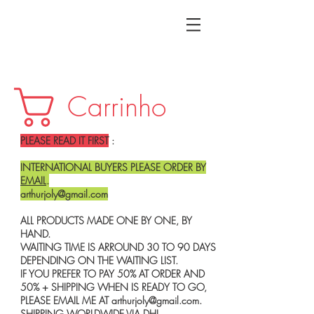
Carrinho
PLEASE READ IT FIRST
:
INTERNATIONAL BUYERS PLEASE ORDER BY
EMAIL
.
arthurjoly@gmail.com
ALL PRODUCTS MADE ONE BY ONE, BY
HAND.
WAITING TIME IS ARROUND 30 TO 90 DAYS
DEPENDING ON THE WAITING LIST.
IF YOU PREFER TO PAY 50% AT ORDER AND
50% + SHIPPING WHEN IS READY TO GO,
PLEASE EMAIL ME AT
arthurjoly@gmail.com
.
SHIPPING WORLDWIDE VIA DHL