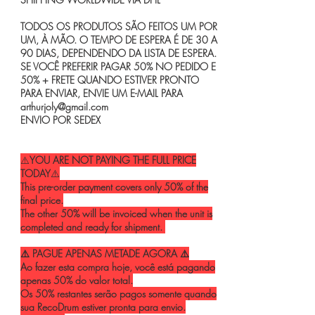
TODOS OS PRODUTOS SÃO FEITOS UM POR
UM, À MÃO. O TEMPO DE ESPERA É DE 30 A
90 DIAS, DEPENDENDO DA LISTA DE ESPERA.
SE VOCÊ PREFERIR PAGAR 50% NO PEDIDO E
50% + FRETE QUANDO ESTIVER PRONTO
PARA ENVIAR, ENVIE UM E-MAIL PARA
arthurjoly@gmail.com
ENVIO POR SEDEX
⚠️
YOU ARE NOT PAYING THE FULL PRICE
TODAY
⚠️
This pre-order payment covers only 50% of the
final price.
The other 50% will be invoiced when the unit is
completed and ready for shipment.
⚠️ PAGUE APENAS METADE AGORA ⚠️
Ao fazer esta compra hoje, você está pagando
apenas 50% do valor total.
Os 50% restantes serão pagos somente quando
sua RecoDrum estiver pronta para envio.