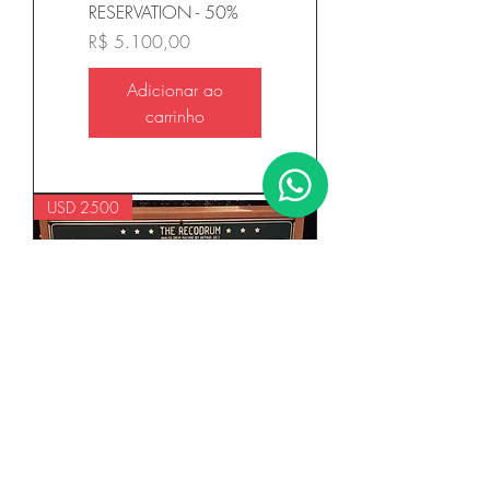
RESERVATION - 50%
Preço
R$ 5.100,00
Adicionar ao
carrinho
USD 2500