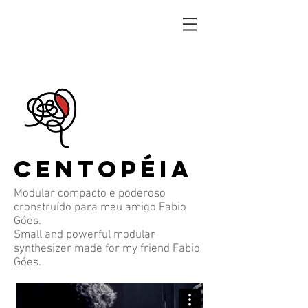
CENTOPÉIA
Modular compacto e poderoso
cronstruído para meu amigo Fabio
Góes.
Small and powerful modular
synthesizer made for my friend Fabio
Góes.