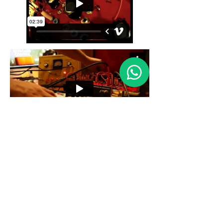
2025 - Reco-Synth ::: Arthur Joly
A.M.Joly Produções Musicais LTDA
cnpj :
04.309.767
/0001-58 São
Paulo - SP