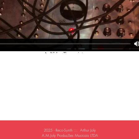
2025 - Reco-Synth ::: Arthur Joly
A.M.Joly Produções Musicais LTDA