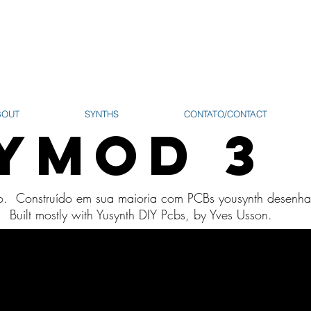
BOUT
SYNTHS
CONTATO/CONTACT
YMOD 3
ão. Construído em sua maioria com PCBs yousynth desenha
r. Built mostly with Yusynth DIY Pcbs, by Yves Usson.