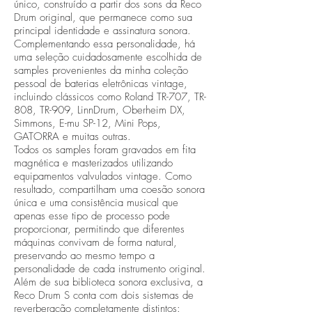
único, construído a partir dos sons da Reco
Drum original, que permanece como sua
principal identidade e assinatura sonora.
Complementando essa personalidade, há
uma seleção cuidadosamente escolhida de
samples provenientes da minha coleção
pessoal de baterias eletrônicas vintage,
incluindo clássicos como Roland TR-707, TR-
808, TR-909, LinnDrum, Oberheim DX,
Simmons, E-mu SP-12, Mini Pops,
GATORRA e muitas outras.
Todos os samples foram gravados em fita
magnética e masterizados utilizando
equipamentos valvulados vintage. Como
resultado, compartilham uma coesão sonora
única e uma consistência musical que
apenas esse tipo de processo pode
proporcionar, permitindo que diferentes
máquinas convivam de forma natural,
preservando ao mesmo tempo a
personalidade de cada instrumento original.
Além de sua biblioteca sonora exclusiva, a
Reco Drum S conta com dois sistemas de
reverberação completamente distintos: